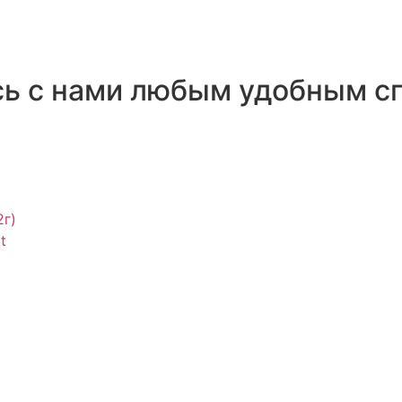
сь с нами любым удобным с
2г)
t