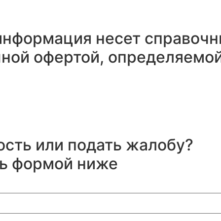
 информация несет справоч
ичной офертой, определяемо
ость или подать жалобу?
сь формой ниже