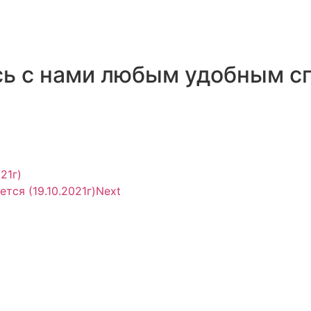
сь с нами любым удобным с
21г)
тся (19.10.2021г)
Next